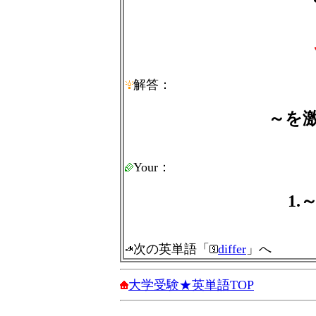
解答：
～を
Your：
1
次の英単語「
differ
」へ
大学受験★英単語TOP