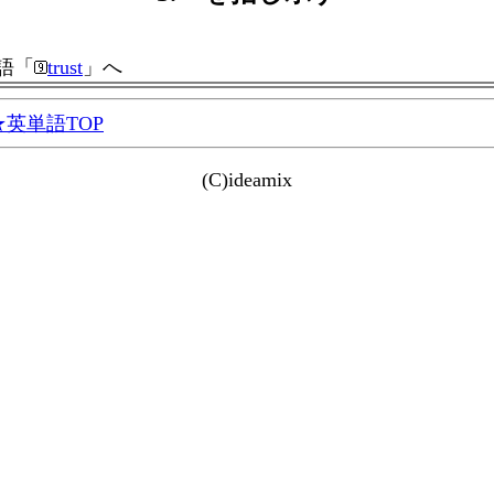
語「
trust
」へ
英単語TOP
(C)ideamix