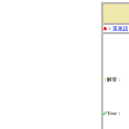
>
英単語
解答：
Your：