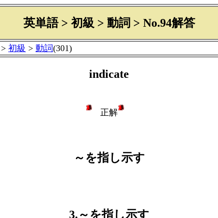
英単語 > 初級 > 動詞 > No.94解答
>
初級
>
動詞
(301)
indicate
正解
～を指し示す
3.～を指し示す