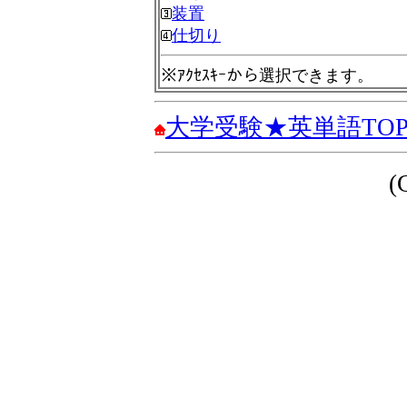
装置
仕切り
※ｱｸｾｽｷｰから選択できます。
大学受験★英単語TO
(