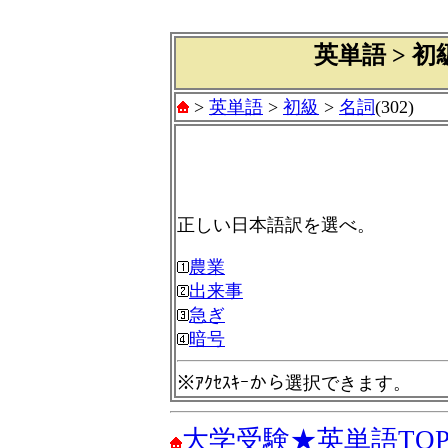
英単語 > 初級
>
英単語
>
初級
>
名詞
(302)
正しい日本語訳を選べ。
農業
出来事
急ぎ
暗号
※ｱｸｾｽｷｰから選択できます。
大学受験★英単語TO